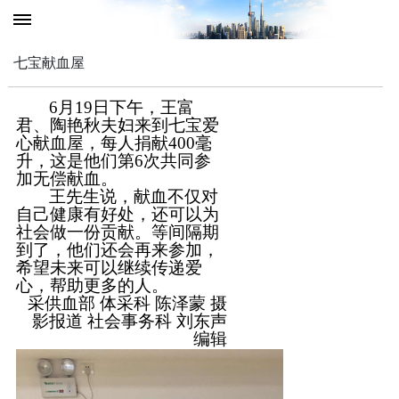
七宝献血屋
6月19日下午，王富
君、陶艳秋夫妇来到七宝爱
心献血屋，每人捐献400
毫
升，
这是他们第
6次共同参
加无偿献血
。
王先生说，献血不仅对
自己健康有好处，还可以为
社会做一份贡献。
等
间隔
期
到了，他们还会再来参加，
希望未来
可以
继续传递爱
心
，帮助更多的人。
采供血部
体采科
陈泽蒙
摄
影报道 社会事务科 刘东声
编辑