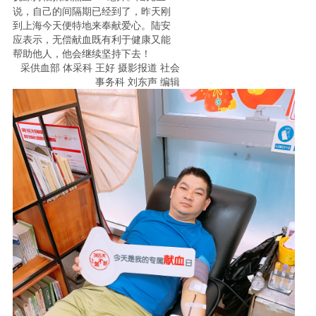
说，
自己的间隔期已经到了
，
昨天刚
到上海
今天
便
特地来奉献爱心。陆安
应表示，无偿献血既有利于健康又能
帮助他人，他会继续坚持下去！
采供血部
体采科
王好
摄影报道
社会
事务科
刘东声
编辑