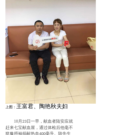
王富君、陶艳秋夫妇
上图：
10
月
日一早，献血者陆安应就
23
赶来七宝献血屋，通过体检后他毫不
犹豫捋袖捐献热血
毫升
。陆先生
400