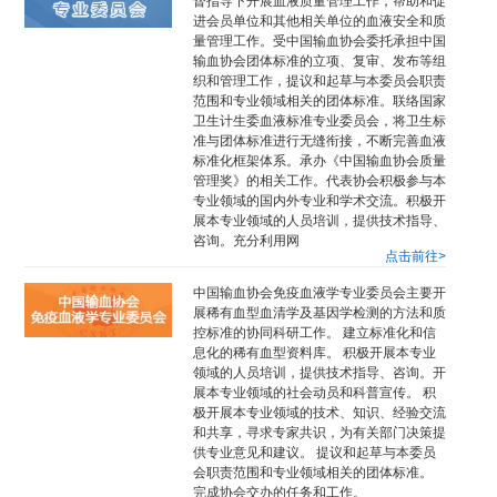
督指导下开展血液质量管理工作，帮助和促
进会员单位和其他相关单位的血液安全和质
量管理工作。受中国输血协会委托承担中国
输血协会团体标准的立项、复审、发布等组
织和管理工作，提议和起草与本委员会职责
范围和专业领域相关的团体标准。联络国家
卫生计生委血液标准专业委员会，将卫生标
准与团体标准进行无缝衔接，不断完善血液
标准化框架体系。承办《中国输血协会质量
管理奖》的相关工作。代表协会积极参与本
专业领域的国内外专业和学术交流。积极开
展本专业领域的人员培训，提供技术指导、
咨询。充分利用网
点击前往>
中国输血协会免疫血液学专业委员会主要开
展稀有血型血清学及基因学检测的方法和质
控标准的协同科研工作。 建立标准化和信
息化的稀有血型资料库。 积极开展本专业
领域的人员培训，提供技术指导、咨询。开
展本专业领域的社会动员和科普宣传。 积
极开展本专业领域的技术、知识、经验交流
和共享，寻求专家共识，为有关部门决策提
供专业意见和建议。 提议和起草与本委员
会职责范围和专业领域相关的团体标准。
完成协会交办的任务和工作。