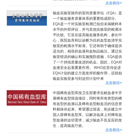
点击前往>
输血实验室操作的室间质量评估（EQA）是
一个输血服务质量体系的重要组成部分。
EQA是一个对实验室检测已知但未揭晓样本
水平的外部评估，并与其他实验室的检测水
平比较。它旨在提高输血服务机构，参比中
心，医院血库和以诊断为目的血型血清学实
验室的检测水平标准。它还有助于确保提供
适当的，相容的血液和血制品输注。通过实
验室错误的确认和实施预防措施，EQA提供
了一个持续质量改进的机会。因此，EQA对
血液安全起着重要作用。 WHO在宣传促进
EQA计划的建立方面发挥积极作用，还鼓励
输血实验室参与到这些计划中来
点击前往>
中国稀有血型库按卫生部要求在献血者中开
展稀有血型筛选项目，同时将所有类型的稀
有血型的血液以及稀有血型献血员的信息资
料都保存起来。希望通过筛选，初步建立中
国人群稀有血型库。以解决临床上对稀有血
型血液的迫切需求，减少输血不良反应的发
生，提高输血疗效。
点击前往>