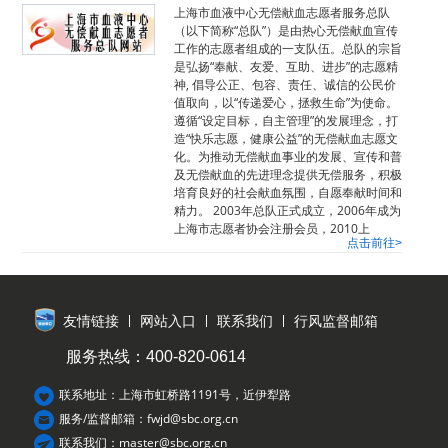
上海市血液中心无偿献血志愿者服务总队
（以下简称“总队”）是由热心无偿献血宣传
工作的志愿者组成的一支队伍。总队的宗旨
是弘扬“奉献、友爱、互助、进步”的志愿精
神, 倡导公正、包容、责任、诚信的公民价
值取向，以“传递爱心，拯救生命”为使命。
遵循“设定目标，自主管理”的发展理念，打
造“快乐志愿，健康公益”的无偿献血志愿文
化。为推动无偿献血事业的发展、宣传和普
及无偿献血的先进理念提供无偿服务，积极
培育良好的社会献血氛围，自愿奉献时间和
精力。 2003年总队正式成立，2006年成为
上海市志愿者协会注册会员，2010上
点击前往>
友情链接
网站入口
联系我们
行风监督邮箱
服务热线：400-820-0614
联系地址：上海市虹桥路1191号，近伊犁路
服务/监督邮箱：fwjd@sbc.org.cn
联系我们：master@sbc.org.cn