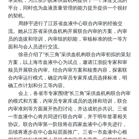
享契机，为江浙沪皖采供血机构提供了一个深度交流的
平台，同时也为血液质量管理的能力提升提供一个很好
的契机。
周静宇进行了江苏省血液中心联合内审的经验交
流。她从江苏省采供血机构开展联合内审的方案，内审
员的选拔和培训，内审组的职能，审核标准的统一等方
面和与会人员进行交流。
徐蓓介绍了“长三角”采供血机构联合内审初拟的策划
方案，以上海市血液中心为试点，邀请江浙皖专家和审
核员开展联合内审。结合内审方案和核查内容，探索联
合内审运行模式，确定内审员专家库成员选择标准，明
确工作计划和分工等内容。
会上，各省市专家围绕“长三角”采供血机构联合内审
的模式和方案，内审员专家库成员的选择和培训，联合
内审准则等方面展开热烈讨论，并达成初步共识。三省
一市血液中心将共同进行联合内审，并于明年签署相关
协议。联合内审第一阶段将在四家血液中心率先进行，
后续将逐步在中心血站层面推广。三省一市血液中心根