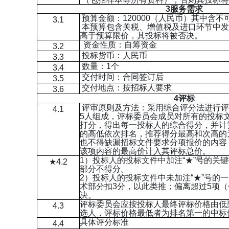
3
服务需求
预算金额：120000（人民币）其中含不可
3.1
本预算包含关税、增值税及进口环节中发
高于预算限价，其投标将被否决。
资金性质：自筹资金
3.2
投标货币：人民币
3.3
数量：1个
3.4
交付时间：合同签订后
3.5
交付地点：按招标人要求
3.6
4
评标
评审原则及方法：采用综合评分法进行评
4.1
5人组成，评标委员会成员对所有的投标
打分，得出每一投标人的综合得分，并计
的高低依次排名，推荐得分最高和次高的
也不得缺漏招标文件要求分项报价的内容
该项内容的最高价计入其评标总价。
1）投标人的投标文件中加注“★”号的关
★4.2
部分不得分。
2）投标人的投标文件中未加注“★”号的
术部分扣3分，以此类推；偏离超过5项（
决。
评标委员会应按投标人最终评标价格由低
4.3
选人，评标价格最低者为排名第一的中标
具体评分标准
4.4