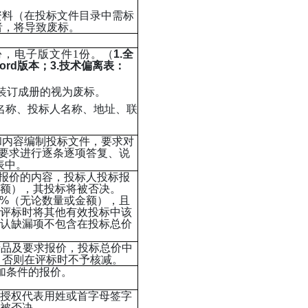
有资料（在投标文件目录中需标
者，将导致废标。
份，电子版文件1份。
（
1.全
ord版本；3.技术偏离表：
装订成册的视为废标。
目名称、投标人名称、地址、联
和内容编制投标文件，要求对
项要求进行逐条逐项答复、说
表中。
项报价的内容，投标人投标报
金额），其投标将被否决。
5%（无论数量或金额），且
评标时将其他有效投标中该
认缺漏项不包含在投标总价
产品及要求报价，投标总价中
，否则在评标时不予核减。
加条件的报价。
授权代表用姓或首字母签字
被否决。