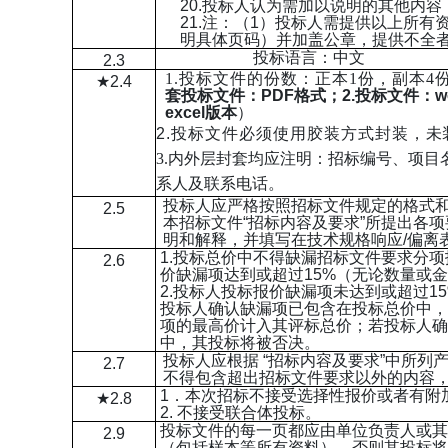
20.投标人认为需加以说明的其他内容
21.注：（1）投标人需提供以上所
明具体页码）并加盖公章，提供不全
投标语言：中文
2.3
1.投标文件的份数：正本1份，副本4
★2.4
套投标文件：PDF格式；2.投标文件：w
excel版本
）
2.投标文件必须使用胶装方式封装，
未
3.内外层封套均应注明：招标编号、项
系人及联系电话。
投标人应严格按照招标文件规定的格式
2.5
本招标文件“招标内容及要求”所提出各
明和解释，并填写在技术规格响应/偏离
1.投标总价中不得缺漏招标文件要求分
2.6
价缺漏项达到或超过15%（无论数量或
2.投标人投标报价缺漏项未达到或超过1
投标人确认缺漏项已包含在投标总价中，
项的最高价计入其评标总价；若投标人确
中，其投标将被否决。
投标人应根据 “招标内容及要求”中所列
2.7
不得包含超出招标文件要求以外的内容
1．本次招标不接受选择性报价或者有附
★2.8
2. 不接受联合体投标。
投标文件的每一页都应由单位负责人或其
2.9
（包括样本等所有资料），否则其投标将