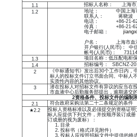
招标人名称： 上海市
1.1
地址： 中国上海市虹
1.2
联系人： 蒋晓波
电话： +86-21-627
传真： +86-21-620
电子邮箱：
jiang
户名： 上海市血
开户银行(人民币)： 
帐号(人民币)： 7311430
项目名称：低压配电柜
1.3
招标编号： SBCNZ-201
1.4
《中标通知书》发出后30个工作日内，
2
标人的投标文件订立书面合同。中标人
实质性内容的其他协议。
潜在投标人对招标文件有异议的应当在投
3
市血液中心后勤服务部提出，逾期递交
2
资格条件、投标文件的编制
符合政府采购法第二十二条规定的条件
2.1
投标人资格标准以及必须提交的资格证明
★2.2
标人应提供下列文件，并按顺序装订成册
订成册的视为废标）：
1.
目录
2.
投标书（格式详见附件）
3.
投标人应按照招标文件中提供的格