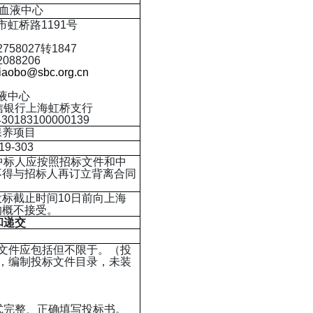
血液中心
桥路1191号
58027转1847
88206
xiaobo@sbc.org.cn
液中心
中信银行上海虹桥支行
183100000139
保养项目
9-303
中标人应按照招标文件和中
不得与招标人再订立背离合同
标截止时间10日前向上海
的概不接受。
和递交
文件应包括但不限于。（投
，编制投标文件目录，未装
式完整、正确填写投标书。