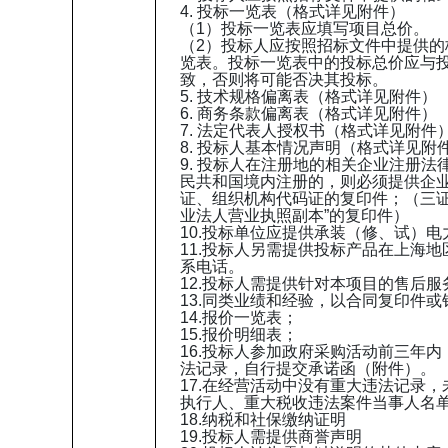
4.
投标一览表（格式详见附件）
（1）投标一览表应填写项目总价。
（2）投标人应按照招标文件中提供的
览表。投标一览表中的投标总价应与
致，否则将可能否决其投标。
5.
技术规格偏离表（格式详见附件）
6.
商务条款偏离表（格式详见附件）
7.
法定代表人授权书（格式详见附件
8.
投标人基本情况声明（格式详见附
9.
投标人在注册地的相关企业注册法
民共和国境内注册的，则必须提供企
证、组织机构代码证的复印件；（三证
业法人营业执照副本”的复印件）
10.投标单位应提供承装（修、试）
11.投标人另需提供投标产品在上海
系电话。
12.投标人需提供针对本项目的售后服
13.同类业绩和经验，以合同复印件
14.报价一览表；
15.报价明细表；
16.投标人参加政府采购活动前三年
法记录，自行提交承诺函（附件）。
17.在经营活动中没有重大违法记录，
执行人、重大税收违法案件当事人名
18.纳税和社保缴纳证明
19.投标人需提供商誉声明