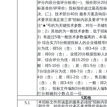
评分内容分值评分标准(一)、报价部分2
标基准价/评审价）投标报价超过最高投
决。(二)、技术部分40分 服务方案及响
术要求应满足第三章“招标内容及要求”中
注“★”号的为关键技术参数，对任一关键
分；2）其他的为一般技术参数，低于招
3）有超过5项一般技术参数偏离的，本项不
分 综合实力5分根据投标人的企业规模
分为优：得5分（含）；良：得3-4分（含
差：得0分（含）。业绩20分根据投标人
审。综合评分为优：得15-20分（含）；良
般：得5-10分（含）；差：得1-5分（
7分综合评分为优：得6-7分（含）；良：得
4分（含）；差：得1-2分（含）。售后
（含）；良：得3-4分（含）；一般：得
（含）。投标文件编制3分根据投标人编
打分精确到小数点后一位。
5
其他
本招标文件所涵盖的服务必须按“招标内
5.1
期交货。对提前交付者不考虑降低评标价