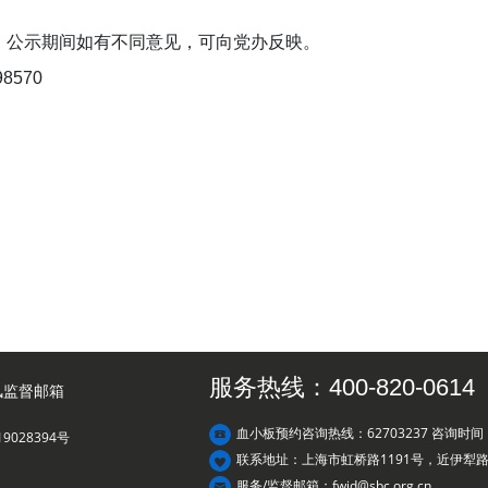
28日。公示期间如有不同意见，可向党办反映。
8570
服务热线：400-820-0614
风监督邮箱
血小板预约咨询热线：62703237 咨询时间：8
19028394号
联系地址：上海市虹桥路1191号，近伊犁
服务/监督邮箱：fwjd@sbc.org.cn