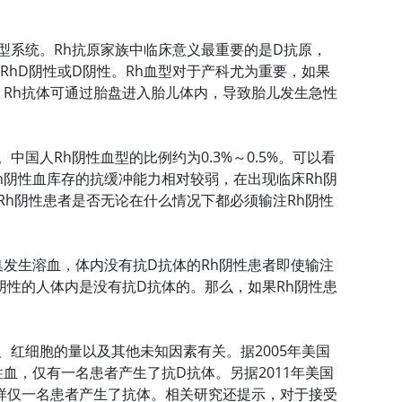
型系统。Rh抗原家族中临床意义最重要的是D抗原，
为RhD阴性或D阴性。Rh血型对于产科尤为重要，如果
，Rh抗体可通过胎盘进入胎儿体内，导致胎儿发生急性
国人Rh阴性血型的比例约为0.3%～0.5%。可以看
h阴性血库存的抗缓冲能力相对较弱，在出现临床Rh阴
h阴性患者是否无论在什么情况下都必须输注Rh阴性
发生溶血，体内没有抗D抗体的Rh阴性患者即使输注
阴性的人体内是没有抗D抗体的。那么，如果Rh阴性患
红细胞的量以及其他未知因素有关。据2005年美国
性血，仅有一名患者产生了抗D抗体。另据2011年美国
，同样仅一名患者产生了抗体。相关研究还提示，对于接受