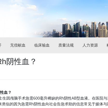
开
无偿献血
临床输血
质量法规
人力资源
Rh阴性血？
阴性血？
生因颅脑手术急需600毫升稀缺的Rh阴性AB型血液。在医院
类似的因为急需Rh阴性血向社会告急求助的信息常见于媒体与网