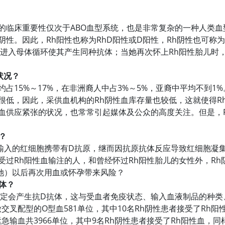
临床重要性仅次于ABO血型系统，也是非常复杂的一种人类血
阴性。因此，Rh阳性也称为RhD阳性或D阳性，Rh阴性也可称
能进入母体循环使其产生同种抗体；当她再次怀上Rh阳性胎儿时
状况？
5%～17%，在非洲裔人中占3%～5%，亚裔中平均不到1%。中
很低，因此，采供血机构的Rh阴性血库存量也较低，这就使得R
血供应紧张的状况，也常常引起媒体及公众的高度关注。但是，R
？
输入的红细胞携带有D抗原，继而因抗原抗体反应导致红细胞凝集
受过Rh阳性血输注的人，和曾经怀过Rh阳性胎儿的女性外，Rh
（她）以后再次用血或怀孕带来风险？
体？
定会产生抗D抗体，这与受血者免疫状态、输入血液制品的种类、
交叉配型的O型血581单位，其中10名Rh阴性患者接受了Rh阳
急输血共3966单位，其中9名Rh阴性患者接受了Rh阳性血