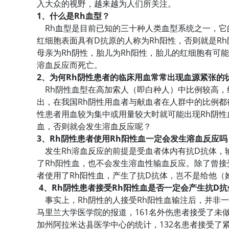
入大众的视野，越来越为人们所关注。
1、什么是Rh血型？
Rh血型是目前已知的三十种人类血型系统之一，它的
红细胞表面具有D抗原的人称为Rh阳性，否则就是Rh
母亲为Rh阴性，胎儿为Rh阳性，胎儿的红细胞有可
溶血反应而死亡。
2、为何Rh阴性患者的临床用血常常出现血源紧张的
Rh阴性血型在高加索人（即白种人）中比例较高，约占1
出，在我国Rh阴性用血者与献血者在人群中的比例都
性患者用血较为集中或用量较大时就可能出现Rh阴性
血，否则就会发生溶血反应呢？
3、Rh阴性患者使用Rh阳性血一定会发生溶血反应吗
发生Rh溶血反应的前提是受血者体内有抗D抗体，
了Rh阳性血，也不会发生溶血性输血反应。除了曾接
者使用了Rh阳性血，产生了抗D抗体，岂不是给他
4、Rh阴性患者接受Rh阳性血是否一定会产生抗D抗
事实上，Rh阴性的人接受Rh阳性血输注后，并非一
马里兰大学医学院的报道，161名外伤患者接受了未做
加州阿拉米达县医学中心的统计，132名患者接受了紧