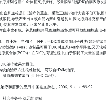
治疗原则包括:生命体征支持措施、尽量消除引起DIC的病因原发病
制出血和血栓是DIC治疗的重点。采取正确的治疗方案不但可以提
被消耗,导致严重出血或血管内溶血引起贫血,因此必须补充相应的
],使其恢复或接近正常的止血水平。
因为库血中含有氨、钾及细胞碎屑,红细胞破坏后可释放红细胞素,亦
3、 血小板：当Plt 4、 FFP：当DIC造成凝血因子过少(如
Ⅷ浓缩剂(FⅧ)：该制品可用于DIC时血浆FⅧ水平降低,又无
血酶原复合物(PCCs)：在DIC的病理过程中,由于消耗了大量的凝血
%,DIC治疗效果才最佳。
传统的治疗方法很难控制,，可联合rFⅦa治疗。
)、凝血酶调节蛋白可用于DIC治疗。
的应用.中国输血杂志，2006,19（1）:89-92
红 供稿