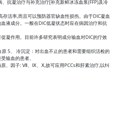
、抗凝治疗与补充治疗[补充新鲜冰冻血浆(FFP)及冷
高存活率,而且可以预防器官缺血性损伤。由于DIC凝血
血液成分。一般在DIC低凝状态时应在病因治疗和抗
有促凝作用。目前许多研究表明成分输血对DIC的疗效
纤维蛋白原 5、 冷沉淀：对出血不止的患者和需要组织活检的
法接受输血的患者。
酶原、因子: Ⅶ、Ⅸ、Ⅹ,故可应用PCCs和肝素治疗,以纠