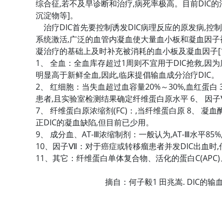
综合征,若不及早诊断和治疗,病死率极高。目前DIC的
沉淀物等]。
治疗DIC首先要控制诱发DIC病理反应的原发病,控
系统激活,广泛的血管内凝血使大量血小板和凝血因子
凝治疗的基础上及时补充被消耗的血小板及凝血因子[1
1、 全血：全血库存超过1周则不宜用于DIC抢救,
明显高于新鲜全血,因此,临床提倡输血成分治疗DIC。
2、 红细胞：当失血超过血容量20%～30%,血红蛋白 
患者,且实验室检测结果确定纤维蛋白原水平 6、 因子
7、 纤维蛋白原浓缩剂(FC)：,当纤维蛋白原 8、 凝
正DIC的凝血缺陷,但目前已少用。
9、 成分血、AT-Ⅲ浓缩制剂：一般认为,AT-Ⅲ水平85
10、因子Ⅶ：对于癌症或转移瘤患者并发DIC出血时,
11、其它：纤维蛋白单体复合物、活化的蛋白C(APC
摘自：何子毅1 田兆嵩. DIC的输血治疗和肝素
社会事务科 沈元