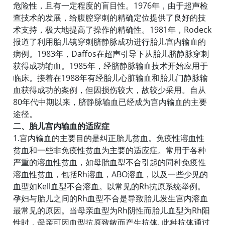
危险性，且有一定程度的盲目性。1976年，由于超声检
查技术的发展，给腹腔穿刺的精确定位提供了良好的技
术支持，极大地提高了操作的精确性。1981年，Rodeck
报道了利用胎儿镜穿刺脐静脉成功进行胎儿宫内输血的
病例。1983年，Daffos在超声引导下从胎儿脐静脉穿刺
获得成功输血。1985年，经脐静脉输血技术开始应用于
临床。接着在1988年有经胎儿心脏输血和胎儿门静脉输
血获得成功的案例，但因损伤较大，故较少采用。自从
80年代中期以来，脐静脉输血已经成为宫内输血的主要
途径。
二、胎儿宫内输血的适应症
1.宫内输血的主要目的是纠正胎儿贫血。免疫性溶血性
贫血和一些非免疫性贫血为主要的适应症。常用于各种
严重的溶血性贫血，如母胎血型不合引起的同种免疫性
溶血性贫血，包括Rh溶血，ABO溶血，以及一些少见的
血型如Kell血型不合溶血。以常见的Rh抗原系统举例。
孕妇与胎儿之间的Rh血型不合是导致胎儿发生宫内溶血
最常见的原因。当母亲血型为Rh阴性而胎儿血型为Rh阳
性时，母亲可因血型抗原致敏而产生抗体, 此种抗体通过