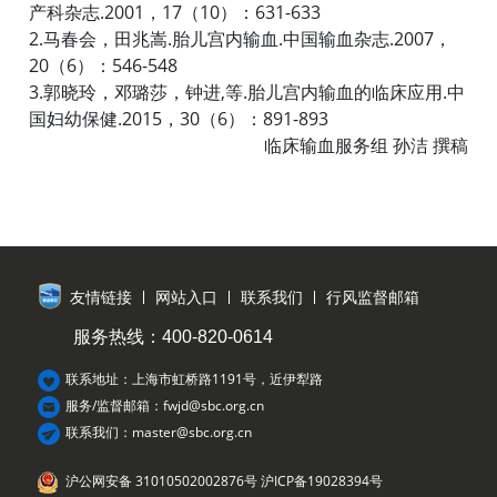
产科杂志.2001，17（10）：631-633
2.马春会，田兆嵩.胎儿宫内输血.中国输血杂志.2007，
20（6）：546-548
3.郭晓玲，邓璐莎，钟进,等.胎儿宫内输血的临床应用.中
国妇幼保健.2015，30（6）：891-893
临床输血服务组 孙洁 撰稿
友情链接
网站入口
联系我们
行风监督邮箱
服务热线：400-820-0614
联系地址：上海市虹桥路1191号，近伊犁路
服务/监督邮箱：fwjd@sbc.org.cn
联系我们：master@sbc.org.cn
沪公网安备 31010502002876号
沪ICP备19028394号