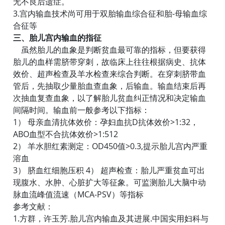
无不良后遗症。
3.宫内输血技术尚可用于双胎输血综合征和胎-母输血综
合征等
三、胎儿宫内输血的指征
虽然胎儿的血象是判断贫血最可靠的指标，但要获得
胎儿的血样需脐带穿刺，故临床上往往根据病史、抗体
效价、超声检查及羊水检查来综合判断。在穿刺脐带血
管后，先抽取少量胎血查血象，后输血。输血结束后再
次抽血复查血象，以了解胎儿贫血纠正情况和决定输血
间隔时间。输血前一般参考以下指标：
1） 母亲血清抗体效价：孕妇血抗D抗体效价>1:32，
ABO血型不合抗体效价>1:512
2） 羊水胆红素测定：OD450值>0.3,提示胎儿宫内严重
溶血
3） 脐血红细胞压积 4） 超声检查：胎儿严重贫血可出
现腹水、水肿、心脏扩大等征象。可监测胎儿大脑中动
脉血流峰值流速（MCA-PSV）等指标
参考文献：
1.方群，许玉芳.胎儿宫内输血及其进展.中国实用妇科与