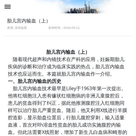
胎儿宫内输血（上）
来源: 采供血部
发布时间：2016-05-11
胎儿宫内输血（上）
随着现代超声和内镜技术在产科的应用，妊娠期胎儿
疾病的诊断和治疗成为临床实践的热点，胎儿宫内输血
技术也应运而生。本篇就胎儿宫内输血作一介绍。
一、胎儿宫内输血的历史
胎儿宫内输血技术最早是Liley于1963年第一次提出。
他将红细胞注入患有镰状红细胞病的非洲儿童腹腔后，
患儿的贫血得到了纠正，据此他推测腹腔注入红细胞同
样可以治疗胎儿严重贫血。随后，他又利用X线进行羊膜
腔造影，显示胎盘位置后，行胎儿腹腔穿刺，输入适量
血液，首次对Rh溶血性贫血的胎儿成功实施腹腔内输
血。但此法需要X线照射，增加了新生儿白血病和畸形的