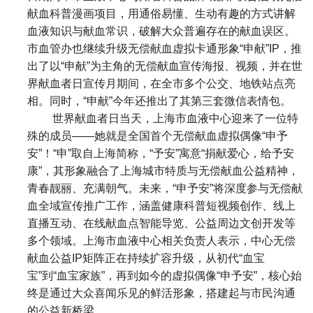
献血科普漫画项目，用通俗易懂、生动有趣的方式讲解
血液知识与献血常识，破解大众普遍存在的献血误区。
市血管办也继续升级无偿献血虚拟卡通形象
“
申献
”IP
，推
出了以
“
申献
”
为主角的无偿献血宣传海报、视频，并在世
界献血者日宣传月期间，在全市多个公交、地铁站点亮
相。同时，
“
申献
”
今年还推出了其第三套微信表情包。
世界献血者日当天，上海市血液中心迎来了一位特
殊的成员
——
她就是全国首个无偿献血虚拟偶像
“
申予
安
”
！
“
申
”
取自上海简称，
“
予安
”
寓意
“
捐献爱心，给予安
康
”
，其形象融合了上海城市特质与无偿献血公益精神，
青春靓丽、充满朝气。未来，
“
申予安
”
将深度参与无偿献
血全域宣传推广工作，涵盖健康科普短视频创作、线上
直播互动、在线献血点智能导览、公益周边文创开发等
多个领域。上海市血液中心相关负责人表示，中心无偿
献血公益
IP
矩阵正在持续扩容升级，从初代
“
血宝
宝
”
到
“
血宝家族
”
，再到如今的虚拟偶像
“
申予安
”
，核心始
终是通过大众喜闻乐见的鲜活形象，搭建起与市民沟通
的公益新桥梁。