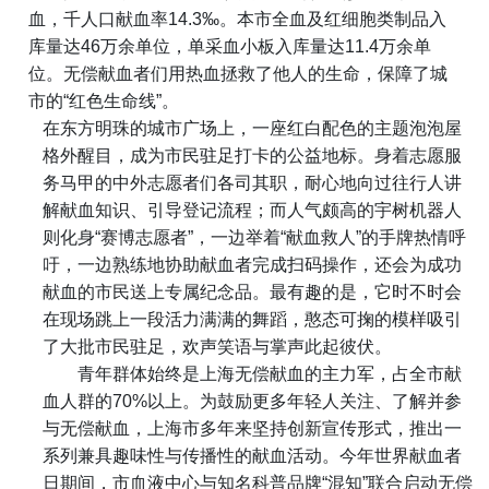
血，千人口献血率
14.3‰
。本市全血及红细胞类制品入
库量达
46
万余单位，单采血小板入库量达
11.4
万余单
位。无偿献血者们用热血拯救了他人的生命，保障了城
市的
“
红色生命线
”
。
在东方明珠的城市广场上，一座红白配色的主题泡泡屋
格外醒目，成为市民驻足打卡的公益地标。身着志愿服
务马甲的中外志愿者们各司其职，耐心地向过往行人讲
解献血知识、引导登记流程；而人气颇高的宇树机器人
则化身
“
赛博志愿者
”
，一边举着
“
献血救人
”
的手牌热情呼
吁，一边熟练地协助献血者完成扫码操作，还会为成功
献血的市民送上专属纪念品。最有趣的是，它时不时会
在现场跳上一段活力满满的舞蹈，憨态可掬的模样吸引
了大批市民驻足，欢声笑语与掌声此起彼伏。
青年群体始终是上海无偿献血的主力军，占全市献
血人群的
70%
以上。为鼓励更多年轻人关注、了解并参
与无偿献血，上海市多年来坚持创新宣传形式，推出一
系列兼具趣味性与传播性的献血活动。今年世界献血者
日期间，市血液中心与知名科普品牌
“
混知
”
联合启动无偿