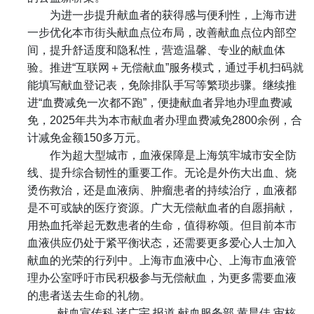
为进一步提升献血者的获得感与便利性，上海市进
一步优化本市街头献血点位布局，改善献血点位内部空
间，提升舒适度和隐私性，营造温馨、专业的献血体
验。推进
“
互联网＋无偿献血
”
服务模式，通过手机扫码就
能填写献血登记表，免除排队手写等繁琐步骤。继续推
进
“
血费减免一次都不跑
”
，便捷献血者异地办理血费减
免，
2025
年共为本市献血者办理血费减免
2800
余例，合
计减免金额
150
多万元。
作为超大型城市，血液保障是上海筑牢城市安全防
线、提升综合韧性的重要工作。无论是外伤大出血、烧
烫伤救治，还是血液病、肿瘤患者的持续治疗，血液都
是不可或缺的医疗资源。广大无偿献血者的自愿捐献，
用热血托举起无数患者的生命，值得称颂。但目前本市
血液供应仍处于紧平衡状态，还需要更多爱心人士加入
献血的光荣的行列中。上海市血液中心、上海市血液管
理办公室呼吁市民积极参与无偿献血，为更多需要血液
的患者送去生命的礼物。
献血宣传科
诸广宇
报道
献血服务部
黄晨佳
审核